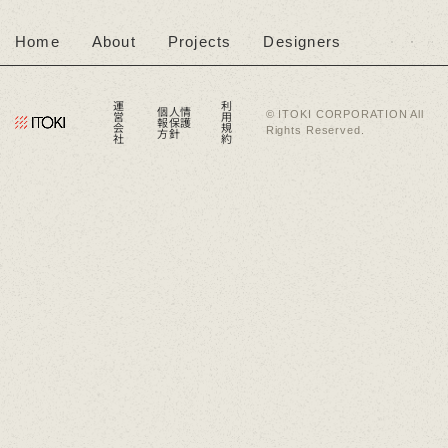
Home
About
Projects
Designers
運
利
個人情
営
用
© ITOKI CORPORATION All
報保護
会
規
Rights Reserved.
方針
社
約