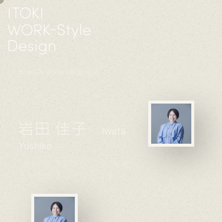
Home
Designers
岩田 佳子
岩田 佳子
Iwata
Yoshiko
”想い”を汲み取り、”先”を考
えた愛着あるオフィスを