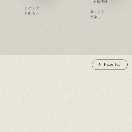
岩松 里紗
アイデア
働くこと
を膨らま
が楽しく
せ、自分
なり、心
自身もワ
地良く過
クワクす
ごせる空
るデザイ
間デザイ
ナー
ンを
Page Top