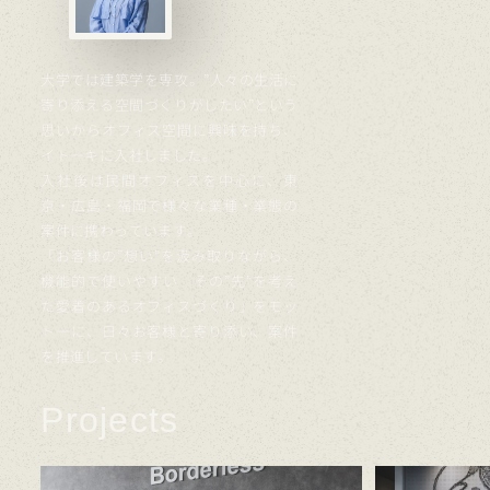
大学では建築学を専攻。”人々の生活に
寄り添える空間づくりがしたい”という
思いからオフィス空間に興味を持ち、
イトーキに入社しました。
入社後は民間オフィスを中心に、東
京・広島・福岡で様々な業種・業態の
案件に携わっています。
「お客様の”想い”を汲み取りながら、
機能的で使いやすい その”先”を考え
た愛着のあるオフィスづくり」をモッ
トーに、日々お客様と寄り添い、案件
を推進しています。
Projects