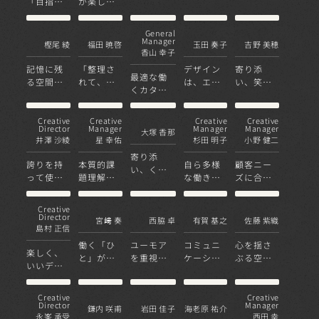
「目指す
が楽しく
く素直
させ、お
デンティ
姿」から
なり、心
に、寄り
客様と一
ティー
唯一無二
地良く過
添う空間
緒に答え
を、空間
General
の場を作
ごせる空
Manager
樫尾 綾
福田 暁啓
玉田 奏子
吉野 美穂
づくり
を探す。
へ紡ぐ
香山 幸子
る
間デザイ
ンを
記憶に残
「整理さ
デザイン
寄り添
最適な働
る空間を
れて、誰
は、エン
い、笑顔
くカタチ
創る
にでも分
ドユーザ
が響き合
を最高の
かりやす
―を想っ
う空間
デザイン
い」デザ
て拘りぬ
を。
Creative
Creative
Creative
Creative
で提供し
Director
Manager
Manager
Manager
大塚 香那
インを
く
井澤 沙綾
星 幸佑
杉田 明子
小野 健二
ます
寄り添
誇りを持
本質的課
自ら多様
顧客ニー
い、くみ
って使い
題理解か
な働き方
ズに合わ
取った想
つづけら
らストー
を実践し
せた最適
いを、か
れる空間
リー性の
ながら新
解をご提
たちへ
Creative
を
ある新し
しいこと
案
Director
宮﨑 奏
西脇 卓
有賀 基之
佐藤 紫織
島村 正信
いデザイ
に挑戦
ンを
働く「ひ
ユーモア
コミュニ
心を揺さ
楽しく、
と」が主
を重視し
ケーショ
ぶる空間
いいデザ
役になる
た対話を
ンから価
デザイン
インがし
空間・働
重ねた先
値あるデ
を
たい、そ
き方を
にあるデ
ザインを
Creative
Creative
れだけで
Director
Manager
鎌内 咲甫
岩田 佳子
海老原 祐介
ザインを
生み出す
永峯 承受
西田 幸
す。