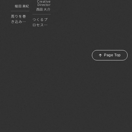
くりを目
なれる空
Creative
ナーであ
Director
槌田 美紀
指す
間づくり
西田 大介
りたい
を
周りを巻
つくるプ
き込み、
ロセス
お客様と
を、誰よ
一緒に楽
りも楽し
しんで物
む。
件を推進
Page Top