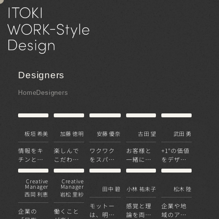
Designers
Home
Designers
板垣 希美
加藤 徳明
安藤 優奈
古田 望
武田 勇
情報をキ
楽しんで
ワクワク
お客様と
+1°の価値
チンと整
こだわり
をスパイ
一緒に、
をデザイ
理し積み
抜いて、
スに心地
楽しみな
ンする
上げた先
上質なデ
よい空間
がらデザ
Creative
Creative
にあるデ
ザインを
の創造を
インを
Manager
Manager
田中 碧
小林 祐未子
松木 陸
西岡 利恵
岩松 里紗
ザインを
モットー
感覚と理
企業や地
企業の
働くこと
は、明る
論を両立
域のアイ