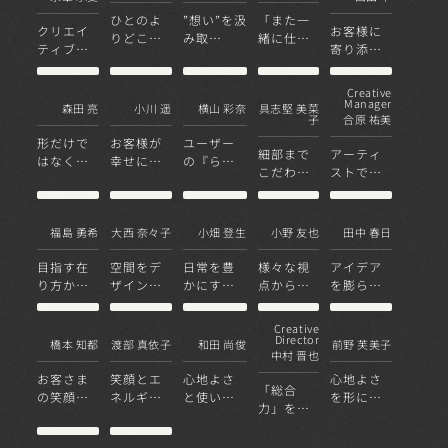
ひとのよ
”想い”を汲
「また一
クリエイ
お客様に
りどころ
み取
緒に仕事
ティブな
寄り添っ
をつくる
り、”先”を
がした
アイデア
て真の課
考えた愛
い」と思
でプロジ
題が解決
着あるオ
ってもら
Creative
ェクト全
できるよ
Manager
森田 亮
小川 遥
横山 彩奈
具志堅 美菜
フィスを
えるよう
子
合原 祐美
体を牽引
うにお手
に
する
伝い
形だけで
お客様が
ユーザー
細部まで
アーティ
はなく機
幸せに過
の『らし
こだわり
ストでは
能を考慮
ごすため
さ』を、
が光るデ
なく「共
したデザ
の「好き
空間で表
ザインを
にデザイ
インを
な場所」
現したい
ンする
福島 勇希
大西 奈々子
小畑 登生
小野 友也
田中 春日
を創る
人」であ
りたい
目指す在
空間をデ
日常を豊
様々な視
アイデア
り方から
ザインす
かにする
点から課
を膨らま
細部まで
ることで
空間づく
題を見つ
せ、自分
ストーリ
「人生を
りを
め、利用
自身もワ
Creative
ー性のあ
彩る時間
者に寄り
クワクす
Director
橋本 知都
渡部 真依子
和田 尚俊
前野 芙美子
中村 晋也
るデザイ
を創る」
添うデザ
るデザイ
ンを
インを
ナー
お客さま
笑顔とエ
心地よさ
心地よさ
「総合
の笑顔の
ネルギー
と使いや
を形にし
力」を持
ための空
が生まれ
すい場の
て、人が
ち合わせ
間づくり
る空間づ
デザイン
前向きに
たデザイ